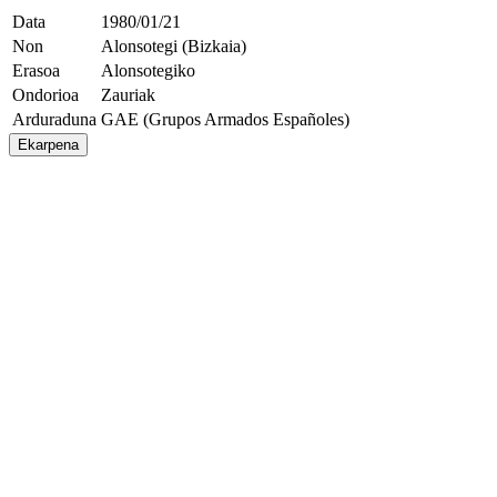
Data
1980/01/21
Non
Alonsotegi (Bizkaia)
Erasoa
Alonsotegiko
Ondorioa
Zauriak
Arduraduna
GAE (Grupos Armados Españoles)