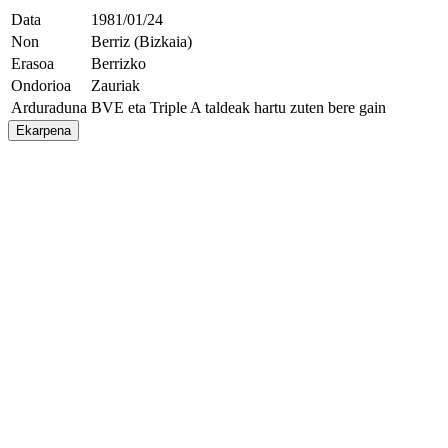
Data
1981/01/24
Non
Berriz (Bizkaia)
Erasoa
Berrizko
Ondorioa
Zauriak
Arduraduna
BVE eta Triple A taldeak hartu zuten bere gain