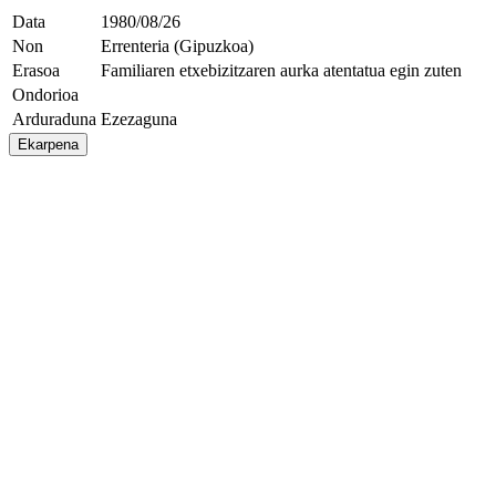
Data
1980/08/26
Non
Errenteria (Gipuzkoa)
Erasoa
Familiaren etxebizitzaren aurka atentatua egin zuten
Ondorioa
Arduraduna
Ezezaguna