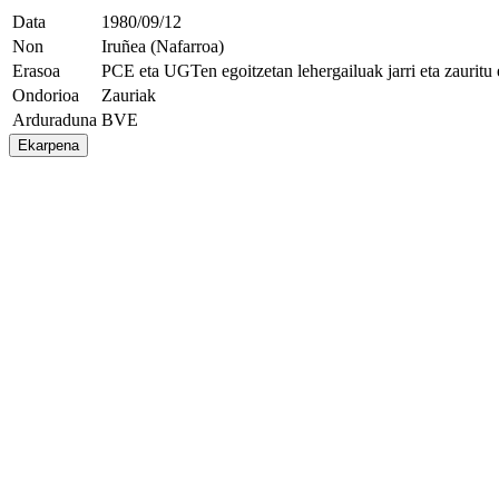
Data
1980/09/12
Non
Iruñea (Nafarroa)
Erasoa
PCE eta UGTen egoitzetan lehergailuak jarri eta zauritu 
Ondorioa
Zauriak
Arduraduna
BVE