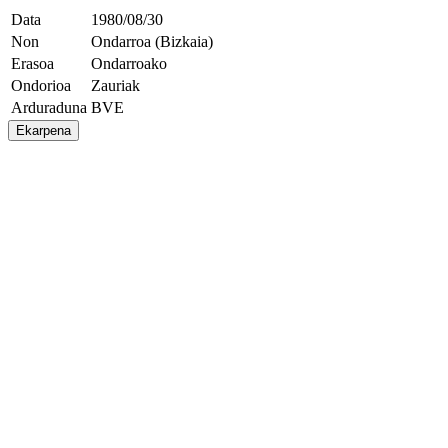
Data
1980/08/30
Non
Ondarroa (Bizkaia)
Erasoa
Ondarroako
Ondorioa
Zauriak
Arduraduna
BVE