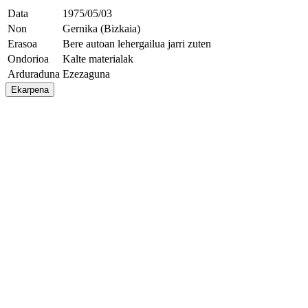
Data
1975/05/03
Non
Gernika (Bizkaia)
Erasoa
Bere autoan lehergailua jarri zuten
Ondorioa
Kalte materialak
Arduraduna
Ezezaguna