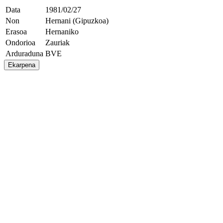
Data
1981/02/27
Non
Hernani (Gipuzkoa)
Erasoa
Hernaniko
Ondorioa
Zauriak
Arduraduna
BVE