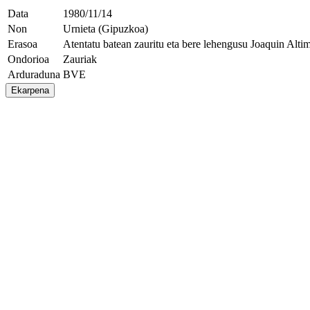
Data
1980/11/14
Non
Urnieta (Gipuzkoa)
Erasoa
Atentatu batean zauritu eta bere lehengusu Joaquin Altim
Ondorioa
Zauriak
Arduraduna
BVE