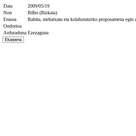
Data
2009/05/19
Non
Bilbo (Bizkaia)
Erasoa
Bahitu, mehatxatu eta kolaboratzeko proposamena egin 
Ondorioa
Arduraduna
Ezezaguna