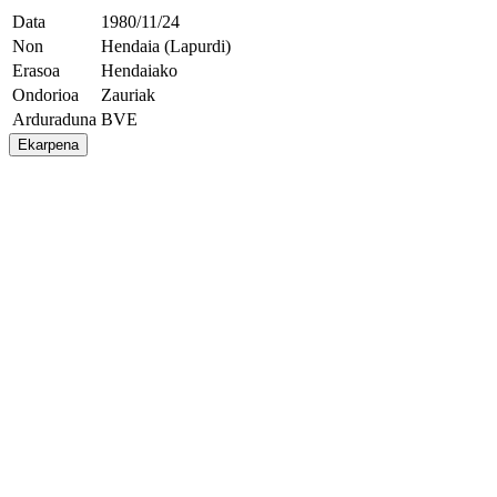
Data
1980/11/24
Non
Hendaia (Lapurdi)
Erasoa
Hendaiako
Ondorioa
Zauriak
Arduraduna
BVE