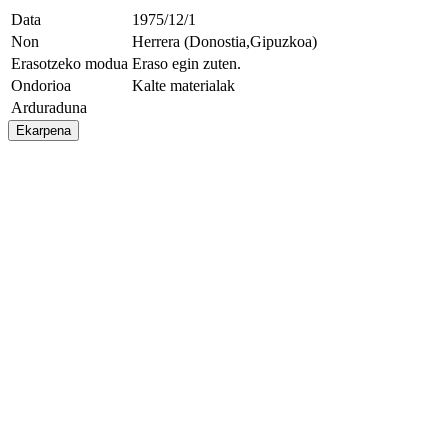
Data
1975/12/1
Non
Herrera (Donostia,Gipuzkoa)
Erasotzeko modua
Eraso egin zuten.
Ondorioa
Kalte materialak
Arduraduna