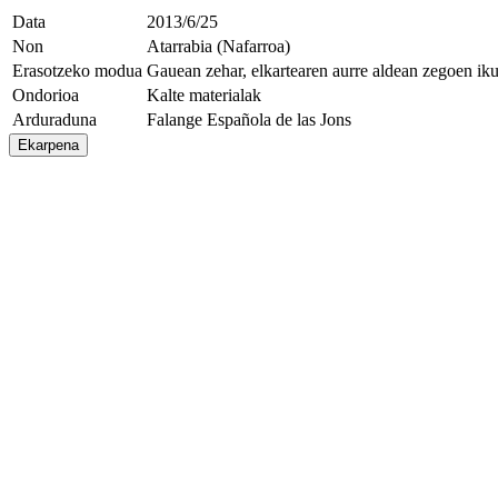
Data
2013/6/25
Non
Atarrabia (Nafarroa)
Erasotzeko modua
Gauean zehar, elkartearen aurre aldean zegoen iku
Ondorioa
Kalte materialak
Arduraduna
Falange Española de las Jons