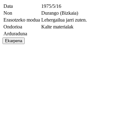
Data
1975/5/16
Non
Durango (Bizkaia)
Erasotzeko modua
Lehergailua jarri zuten.
Ondorioa
Kalte materialak
Arduraduna