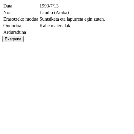
Data
1993/7/13
Non
Laudio (Araba)
Erasotzeko modua
Suntsiketa eta lapurreta egin zuten.
Ondorioa
Kalte materialak
Arduraduna