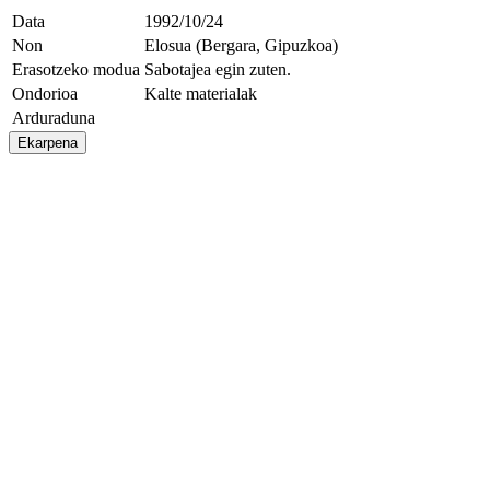
Data
1992/10/24
Non
Elosua (Bergara, Gipuzkoa)
Erasotzeko modua
Sabotajea egin zuten.
Ondorioa
Kalte materialak
Arduraduna