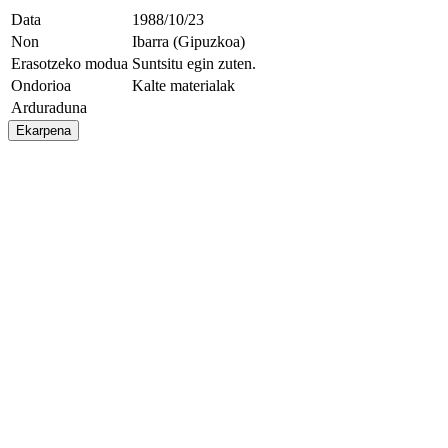
Data
1988/10/23
Non
Ibarra (Gipuzkoa)
Erasotzeko modua
Suntsitu egin zuten.
Ondorioa
Kalte materialak
Arduraduna