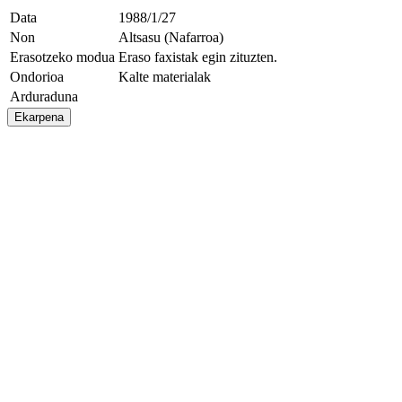
Data
1988/1/27
Non
Altsasu (Nafarroa)
Erasotzeko modua
Eraso faxistak egin zituzten.
Ondorioa
Kalte materialak
Arduraduna