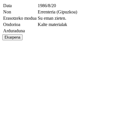
Data
1986/8/20
Non
Errenteria (Gipuzkoa)
Erasotzeko modua
Su eman zieten.
Ondorioa
Kalte materialak
Arduraduna