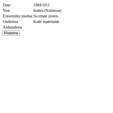
Data
1984/10/2
Non
Iruñea (Nafarroa)
Erasotzeko modua
Su eman zioten.
Ondorioa
Kalte materialak
Arduraduna