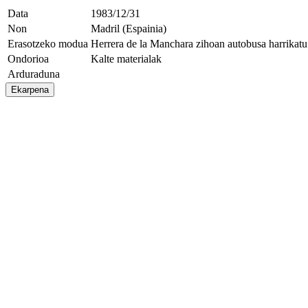
Data
1983/12/31
Non
Madril (Espainia)
Erasotzeko modua
Herrera de la Manchara zihoan autobusa harrikatu 
Ondorioa
Kalte materialak
Arduraduna