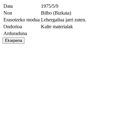
Data
1975/5/9
Non
Bilbo (Bizkaia)
Erasotzeko modua
Lehergailua jarri zuten.
Ondorioa
Kalte materialak
Arduraduna