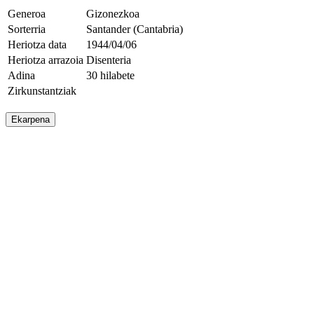
Generoa
Gizonezkoa
Sorterria
Santander (Cantabria)
Heriotza data
1944/04/06
Heriotza arrazoia
Disenteria
Adina
30 hilabete
Zirkunstantziak