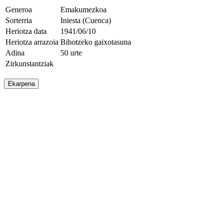
Generoa
Emakumezkoa
Sorterria
Iniesta (Cuenca)
Heriotza data
1941/06/10
Heriotza arrazoia
Bihotzeko gaixotasuna
Adina
50 urte
Zirkunstantziak