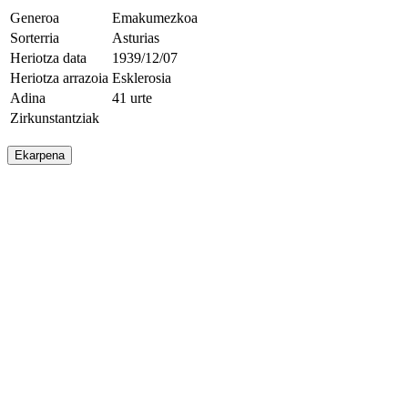
Generoa
Emakumezkoa
Sorterria
Asturias
Heriotza data
1939/12/07
Heriotza arrazoia
Esklerosia
Adina
41 urte
Zirkunstantziak