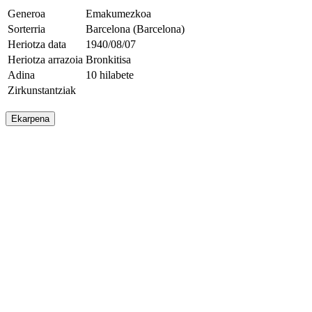
Generoa
Emakumezkoa
Sorterria
Barcelona (Barcelona)
Heriotza data
1940/08/07
Heriotza arrazoia
Bronkitisa
Adina
10 hilabete
Zirkunstantziak