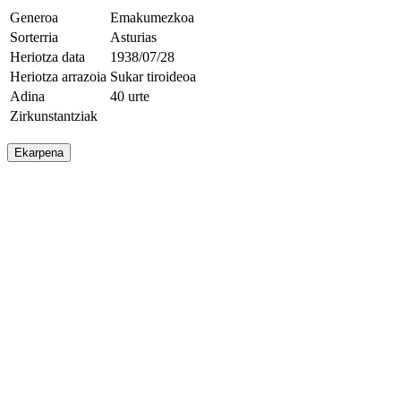
Generoa
Emakumezkoa
Sorterria
Asturias
Heriotza data
1938/07/28
Heriotza arrazoia
Sukar tiroideoa
Adina
40 urte
Zirkunstantziak