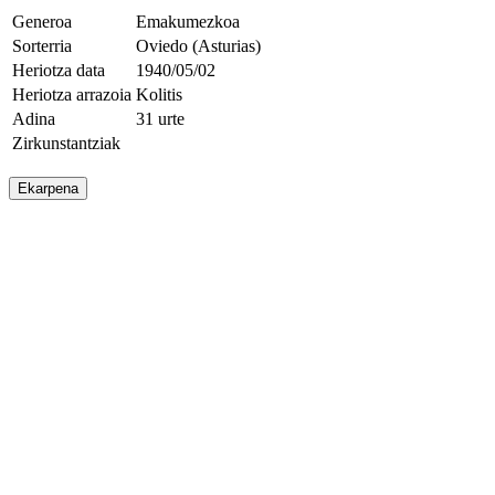
Generoa
Emakumezkoa
Sorterria
Oviedo (Asturias)
Heriotza data
1940/05/02
Heriotza arrazoia
Kolitis
Adina
31 urte
Zirkunstantziak