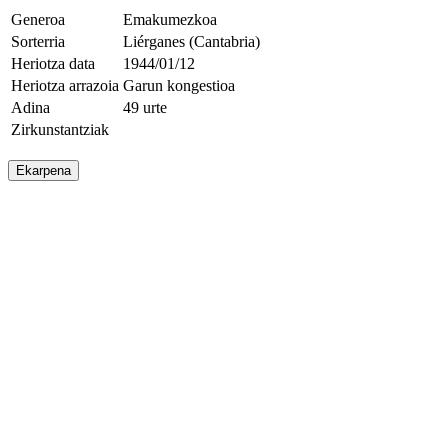
Generoa
Emakumezkoa
Sorterria
Liérganes (Cantabria)
Heriotza data
1944/01/12
Heriotza arrazoia
Garun kongestioa
Adina
49 urte
Zirkunstantziak