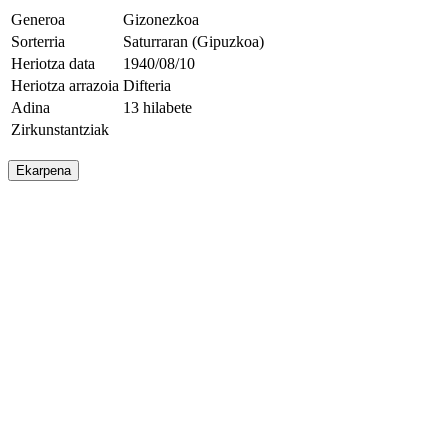
Generoa
Gizonezkoa
Sorterria
Saturraran (Gipuzkoa)
Heriotza data
1940/08/10
Heriotza arrazoia
Difteria
Adina
13 hilabete
Zirkunstantziak