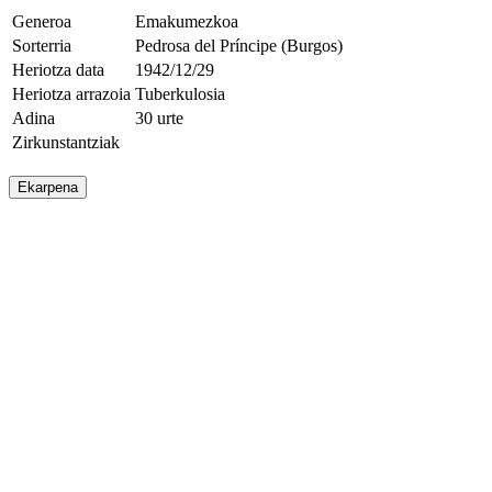
Generoa
Emakumezkoa
Sorterria
Pedrosa del Príncipe (Burgos)
Heriotza data
1942/12/29
Heriotza arrazoia
Tuberkulosia
Adina
30 urte
Zirkunstantziak