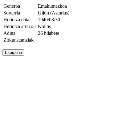
Generoa
Emakumezkoa
Sorterria
Gijón (Asturias)
Heriotza data
1940/08/30
Heriotza arrazoia
Kolitis
Adina
26 hilabete
Zirkunstantziak