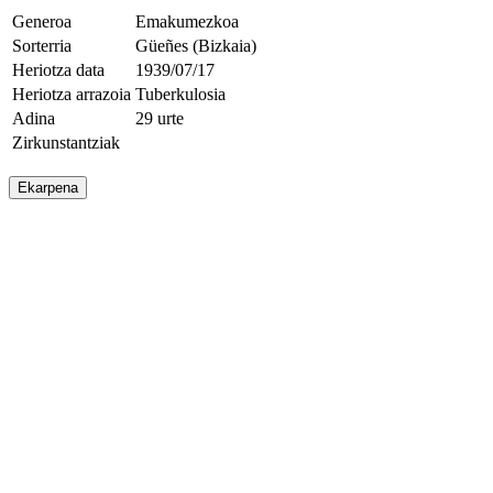
Generoa
Emakumezkoa
Sorterria
Güeñes (Bizkaia)
Heriotza data
1939/07/17
Heriotza arrazoia
Tuberkulosia
Adina
29 urte
Zirkunstantziak