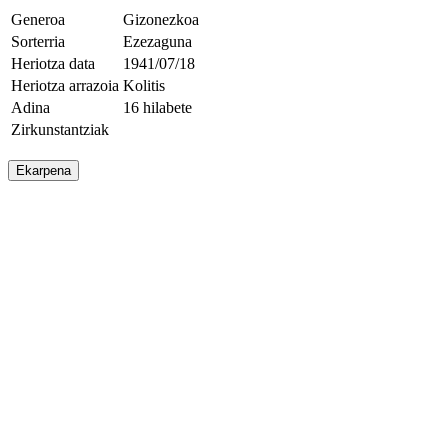
Generoa
Gizonezkoa
Sorterria
Ezezaguna
Heriotza data
1941/07/18
Heriotza arrazoia
Kolitis
Adina
16 hilabete
Zirkunstantziak