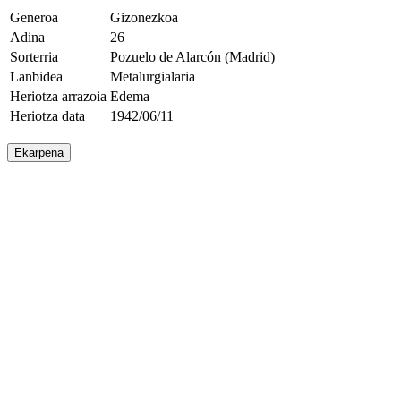
Generoa
Gizonezkoa
Adina
26
Sorterria
Pozuelo de Alarcón (Madrid)
Lanbidea
Metalurgialaria
Heriotza arrazoia
Edema
Heriotza data
1942/06/11