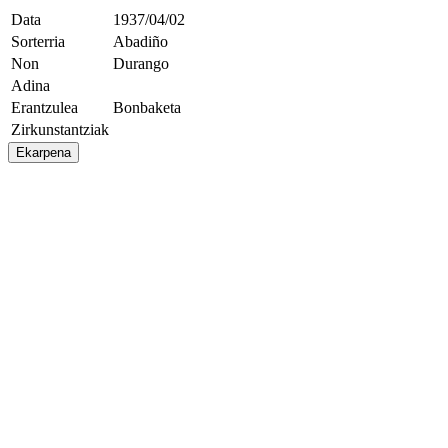
Data
1937/04/02
Sorterria
Abadiño
Non
Durango
Adina
Erantzulea
Bonbaketa
Zirkunstantziak