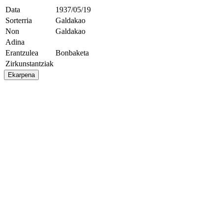
Data
1937/05/19
Sorterria
Galdakao
Non
Galdakao
Adina
Erantzulea
Bonbaketa
Zirkunstantziak