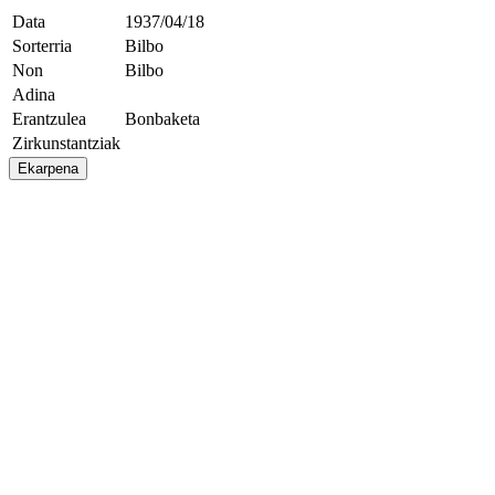
Data
1937/04/18
Sorterria
Bilbo
Non
Bilbo
Adina
Erantzulea
Bonbaketa
Zirkunstantziak