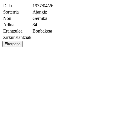
Data
1937/04/26
Sorterria
Ajangiz
Non
Gernika
Adina
84
Erantzulea
Bonbaketa
Zirkunstantziak