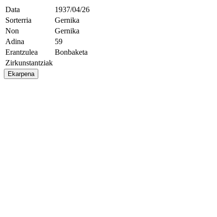
Data
1937/04/26
Sorterria
Gernika
Non
Gernika
Adina
59
Erantzulea
Bonbaketa
Zirkunstantziak