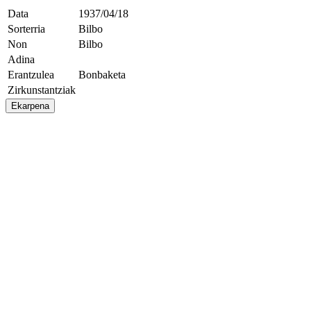
Data
1937/04/18
Sorterria
Bilbo
Non
Bilbo
Adina
Erantzulea
Bonbaketa
Zirkunstantziak