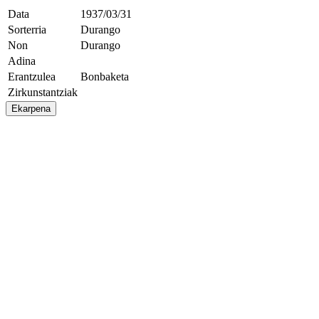
Data
1937/03/31
Sorterria
Durango
Non
Durango
Adina
Erantzulea
Bonbaketa
Zirkunstantziak