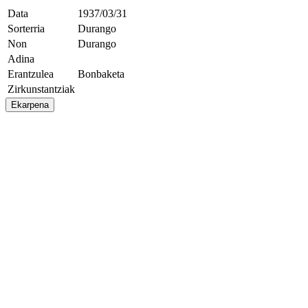
Data
1937/03/31
Sorterria
Durango
Non
Durango
Adina
Erantzulea
Bonbaketa
Zirkunstantziak