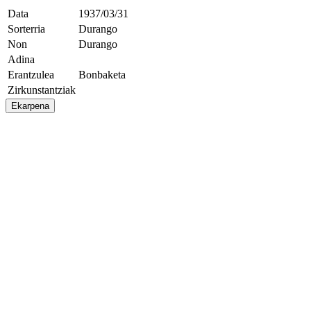
Data
1937/03/31
Sorterria
Durango
Non
Durango
Adina
Erantzulea
Bonbaketa
Zirkunstantziak