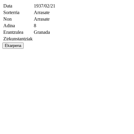
Data
1937/02/21
Sorterria
Arrasate
Non
Arrasate
Adina
8
Erantzulea
Granada
Zirkunstantziak