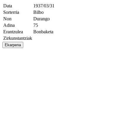
Data
1937/03/31
Sorterria
Bilbo
Non
Durango
Adina
75
Erantzulea
Bonbaketa
Zirkunstantziak