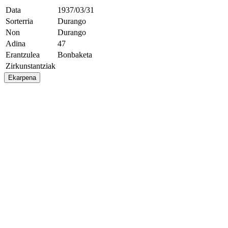
Data
1937/03/31
Sorterria
Durango
Non
Durango
Adina
47
Erantzulea
Bonbaketa
Zirkunstantziak