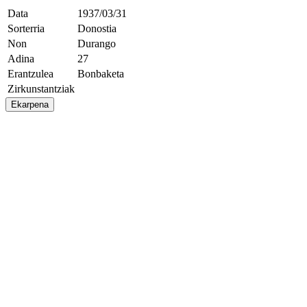
Data
1937/03/31
Sorterria
Donostia
Non
Durango
Adina
27
Erantzulea
Bonbaketa
Zirkunstantziak