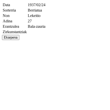
Data
1937/02/24
Sorterria
Berriatua
Non
Lekeitio
Adina
27
Erantzulea
Bala-zauria
Zirkunstantziak