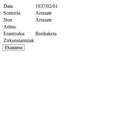
Data
1937/02/01
Sorterria
Arrasate
Non
Arrasate
Adina
Erantzulea
Bonbaketa
Zirkunstantziak