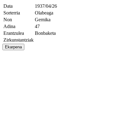
Data
1937/04/26
Sorterria
Olabeaga
Non
Gernika
Adina
47
Erantzulea
Bonbaketa
Zirkunstantziak